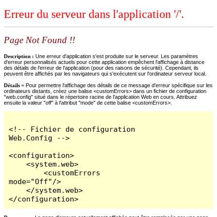
Erreur du serveur dans l'application '/'.
Page Not Found !!
Description :
Une erreur d'application s'est produite sur le serveur. Les paramètres
d'erreur personnalisés actuels pour cette application empêchent l'affichage à distance
des détails de l'erreur de l'application (pour des raisons de sécurité). Cependant, ils
peuvent être affichés par les navigateurs qui s'exécutent sur l'ordinateur serveur local.
Détails =
Pour permettre l'affichage des détails de ce message d'erreur spécifique sur les
ordinateurs distants, créez une balise <customErrors> dans un fichier de configuration
"web.config" situé dans le répertoire racine de l'application Web en cours. Attribuez
ensuite la valeur "off" à l'attribut "mode" de cette balise <customErrors>.
<!-- Fichier de configuration 
Web.Config -->

<configuration>

    <system.web>

        <customErrors 
mode="Off"/>

    </system.web>

</configuration>