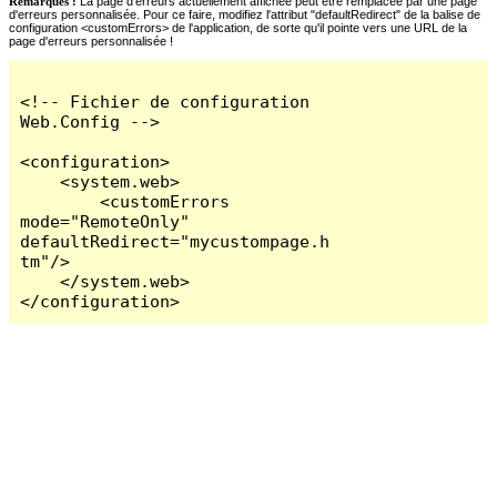
Remarques :
La page d'erreurs actuellement affichée peut être remplacée par une page
d'erreurs personnalisée. Pour ce faire, modifiez l'attribut "defaultRedirect" de la balise de
configuration <customErrors> de l'application, de sorte qu'il pointe vers une URL de la
page d'erreurs personnalisée !
<!-- Fichier de configuration 
Web.Config -->

<configuration>

    <system.web>

        <customErrors 
mode="RemoteOnly" 
defaultRedirect="mycustompage.h
tm"/>

    </system.web>

</configuration>