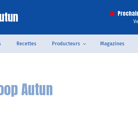
utun
Prochai
V
s
Recettes
Producteurs
Magazines
oop Autun