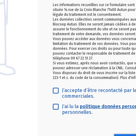
Les informations recueillies sur ce formulaire sont
située 14 rue de la Croix Blanche 71400 Autun po
légale du traitement est le consentement.
Les données collectées seront communiquées aux se
Biocoop Autun. Elles ne seront jamais cédées à des
assurer le fonctionnement du site et ne seront p
traitement de votre demande, vos données seront
Vous pouvez accéder aux données vous concernant, 
limitation du traitement de vos données. Vous pou
données. Pour exercer ces droits ou pour toute que
pouvez contacter le responsable de traitement de
téléphone 09 67 22 51 27.
Si vous estimez, après nous avoir contactés, que v
pouvez adresser une réclamation à la CNIL. Consul
Vous disposez du droit de vous inscrire sur la list
223-1 et s. du code de la consommation). Plus d'inf
J’accepte d’être recontacté par 
commerciales.
J’ai lu la
politique données perso
personnelles.