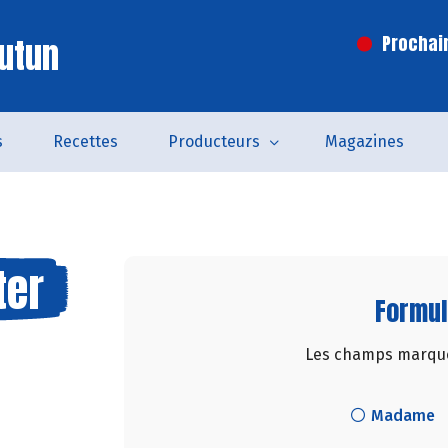
utun
Prochai
s
Recettes
Producteurs
Magazines
ter
Formul
Les champs marqués
Madame