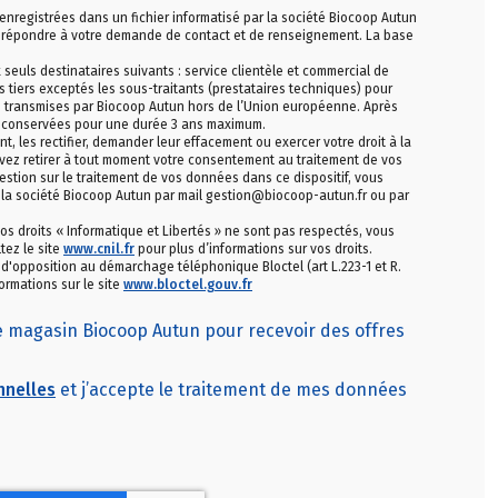
 enregistrées dans un fichier informatisé par la société Biocoop Autun
ur répondre à votre demande de contact et de renseignement. La base
uls destinataires suivants : service clientèle et commercial de
 tiers exceptés les sous-traitants (prestataires techniques) pour
as transmises par Biocoop Autun hors de l’Union européenne. Après
 conservées pour une durée 3 ans maximum.
les rectifier, demander leur effacement ou exercer votre droit à la
vez retirer à tout moment votre consentement au traitement de vos
stion sur le traitement de vos données dans ce dispositif, vous
 la société Biocoop Autun par mail gestion@biocoop-autun.fr ou par
os droits « Informatique et Libertés » ne sont pas respectés, vous
tez le site
www.cnil.fr
pour plus d’informations sur vos droits.
e d'opposition au démarchage téléphonique Bloctel (art L.223-1 et R.
ormations sur le site
www.bloctel.gouv.fr
le magasin Biocoop Autun pour recevoir des offres
nnelles
et j’accepte le traitement de mes données