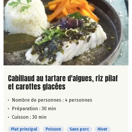
Lire la suite de la recette
Cabillaud au tartare d'algues, riz pilaf
et carottes glacées
Nombre de personnes :
4 personnes
Préparation : 30 min
Cuisson : 30 min
Plat principal
Poisson
Sans porc
Hiver