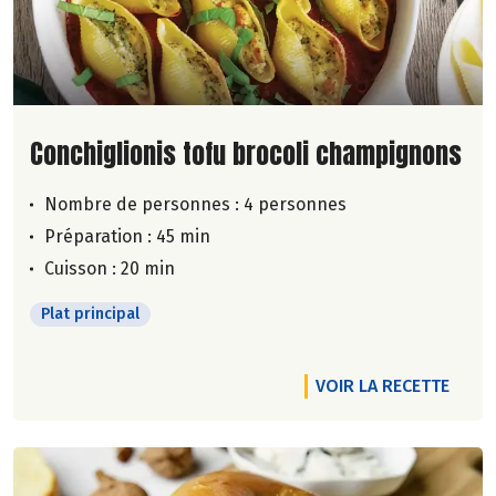
Lire la suite de la recette
Conchiglionis tofu brocoli champignons
Nombre de personnes :
4 personnes
Préparation : 45 min
Cuisson : 20 min
Plat principal
VOIR LA RECETTE