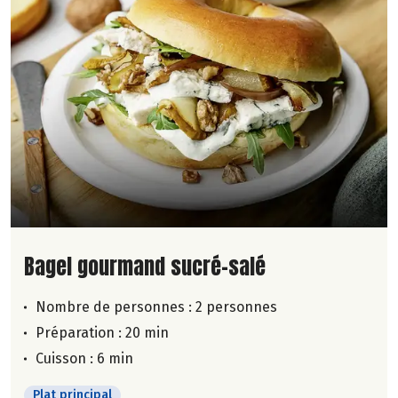
Lire la suite de la recette
Bagel gourmand sucré-salé
Nombre de personnes :
2 personnes
Préparation : 20 min
Cuisson : 6 min
Plat principal