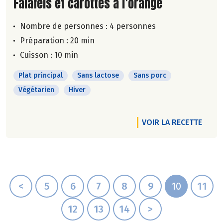
Lire la suite de la recette
Falafels et carottes à l’orange
Nombre de personnes :
4 personnes
Préparation : 20 min
Cuisson : 10 min
Plat principal
Sans lactose
Sans porc
Végétarien
Hiver
VOIR LA RECETTE
<
5
6
7
8
9
10
11
12
13
14
>