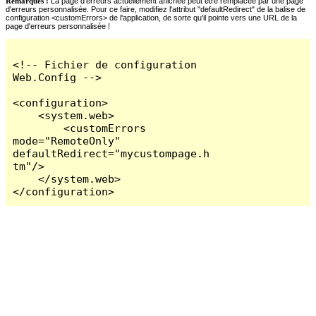
Remarques :
La page d'erreurs actuellement affichée peut être remplacée par une page
d'erreurs personnalisée. Pour ce faire, modifiez l'attribut "defaultRedirect" de la balise de
configuration <customErrors> de l'application, de sorte qu'il pointe vers une URL de la
page d'erreurs personnalisée !
<!-- Fichier de configuration 
Web.Config -->

<configuration>

    <system.web>

        <customErrors 
mode="RemoteOnly" 
defaultRedirect="mycustompage.h
tm"/>

    </system.web>

</configuration>