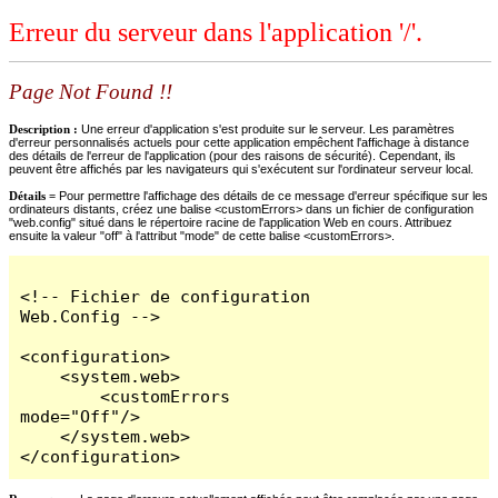
Erreur du serveur dans l'application '/'.
Page Not Found !!
Description :
Une erreur d'application s'est produite sur le serveur. Les paramètres
d'erreur personnalisés actuels pour cette application empêchent l'affichage à distance
des détails de l'erreur de l'application (pour des raisons de sécurité). Cependant, ils
peuvent être affichés par les navigateurs qui s'exécutent sur l'ordinateur serveur local.
Détails =
Pour permettre l'affichage des détails de ce message d'erreur spécifique sur les
ordinateurs distants, créez une balise <customErrors> dans un fichier de configuration
"web.config" situé dans le répertoire racine de l'application Web en cours. Attribuez
ensuite la valeur "off" à l'attribut "mode" de cette balise <customErrors>.
<!-- Fichier de configuration 
Web.Config -->

<configuration>

    <system.web>

        <customErrors 
mode="Off"/>

    </system.web>

</configuration>