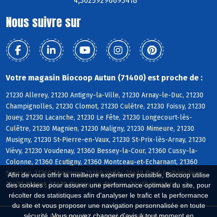
4,30259296693418 °
Nous suivre sur
Votre magasin Biocoop Autun (71400) est proche de :
21230 Allerey, 21230 Antigny-la-Ville, 21230 Arnay-le-Duc, 21230
Champignolles, 21230 Clomot, 21230 Culètre, 21230 Foissy, 21230
Jouey, 21230 Lacanche, 21230 Le Fête, 21230 Longecourt-lès-
Culêtre, 21230 Magnien, 21230 Maligny, 21230 Mimeure, 21230
Musigny, 21230 St-Pierre-en-Vaux, 21230 St-Prix-lès-Arnay, 21230
Viévy, 21230 Voudenay, 21360 Bessey-la-Cour, 21360 Cussy-la-
Colonne, 21360 Ecutigny, 21360 Montceau-et-Echarnant, 21360
Saussey, 21360 Thomirey, 21360 Veilly, 21430 Bard-le-Régulier,
Afin de vous offrir la meilleure expérience possible, Biocoop utilise
21430 Blanot, 21430 Brazey-en-Morvan, 21430 Censerey
des cookies : pour assurer une performance optimale du site, pour
récolter des statistiques afin d'analyser le trafic et la performance
du site et vous proposer une navigation personnalisée en toute
sécurité. Vous pouvez changer d'avis à tout moment en
Biocoop.fr
Le réseau Biocoop