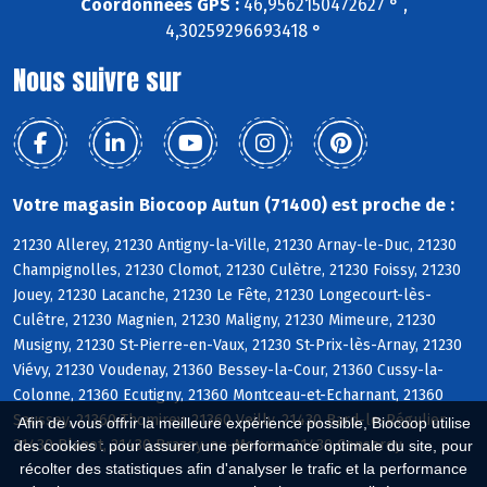
Coordonnées GPS :
46,9562150472627 ° ,
4,30259296693418 °
Nous suivre sur
Votre magasin Biocoop Autun (71400) est proche de :
21230 Allerey, 21230 Antigny-la-Ville, 21230 Arnay-le-Duc, 21230
Champignolles, 21230 Clomot, 21230 Culètre, 21230 Foissy, 21230
Jouey, 21230 Lacanche, 21230 Le Fête, 21230 Longecourt-lès-
Culêtre, 21230 Magnien, 21230 Maligny, 21230 Mimeure, 21230
Musigny, 21230 St-Pierre-en-Vaux, 21230 St-Prix-lès-Arnay, 21230
Viévy, 21230 Voudenay, 21360 Bessey-la-Cour, 21360 Cussy-la-
Colonne, 21360 Ecutigny, 21360 Montceau-et-Echarnant, 21360
Saussey, 21360 Thomirey, 21360 Veilly, 21430 Bard-le-Régulier,
Afin de vous offrir la meilleure expérience possible, Biocoop utilise
21430 Blanot, 21430 Brazey-en-Morvan, 21430 Censerey
des cookies : pour assurer une performance optimale du site, pour
récolter des statistiques afin d'analyser le trafic et la performance