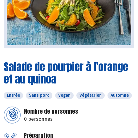
Salade de pourpier à l'orange
et au quinoa
Entrée
Sans porc
Vegan
Végétarien
Automne
Nombre de personnes
0 personnes
Préparation