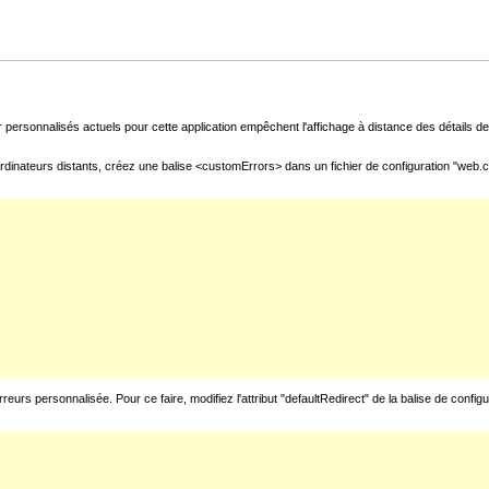
 personnalisés actuels pour cette application empêchent l'affichage à distance des détails de 
rdinateurs distants, créez une balise <customErrors> dans un fichier de configuration "web.con
urs personnalisée. Pour ce faire, modifiez l'attribut "defaultRedirect" de la balise de config