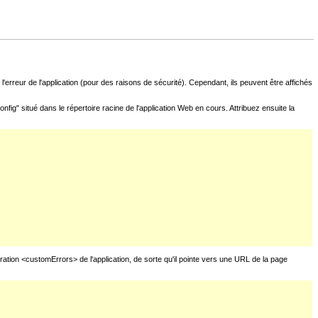
l'erreur de l'application (pour des raisons de sécurité). Cependant, ils peuvent être affichés
fig" situé dans le répertoire racine de l'application Web en cours. Attribuez ensuite la
uration <customErrors> de l'application, de sorte qu'il pointe vers une URL de la page