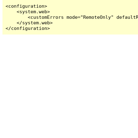
<configuration>

    <system.web>

        <customErrors mode="RemoteOnly" defaultR
    </system.web>

</configuration>