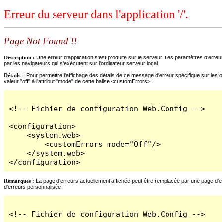
Erreur du serveur dans l'application '/'.
Page Not Found !!
Description :
Une erreur d'application s'est produite sur le serveur. Les paramètres d'erreur
par les navigateurs qui s'exécutent sur l'ordinateur serveur local.
Détails =
Pour permettre l'affichage des détails de ce message d'erreur spécifique sur les o
valeur "off" à l'attribut "mode" de cette balise <customErrors>.
<!-- Fichier de configuration Web.Config -->

<configuration>

    <system.web>

        <customErrors mode="Off"/>

    </system.web>

</configuration>
Remarques :
La page d'erreurs actuellement affichée peut être remplacée par une page d'erre
d'erreurs personnalisée !
<!-- Fichier de configuration Web.Config -->
