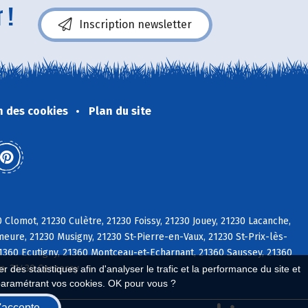
 !
Inscription newsletter
n des cookies
Plan du site
 Clomot, 21230 Culètre, 21230 Foissy, 21230 Jouey, 21230 Lacanche,
meure, 21230 Musigny, 21230 St-Pierre-en-Vaux, 21230 St-Prix-lès-
21360 Ecutigny, 21360 Montceau-et-Echarnant, 21360 Saussey, 21360
an, 21430 Censerey
 des statistiques afin d'analyser le trafic et la performance du site et
paramétrant vos cookies. OK pour vous ?
'accepte