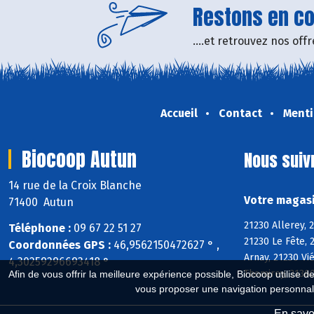
Restons en con
....et retrouvez nos of
Accueil
Contact
Menti
Biocoop Autun
Nous suiv
14 rue de la Croix Blanche
Votre magasi
71400 Autun
21230 Allerey, 
Téléphone :
09 67 22 51 27
21230 Le Fête, 
Coordonnées GPS :
46,9562150472627 ° ,
Arnay, 21230 Vi
4,30259296693418 °
Thomirey, 21360
Afin de vous offrir la meilleure expérience possible, Biocoop utilise d
vous proposer une navigation personnal
En savoi