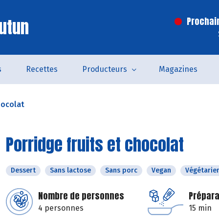
utun
Prochai
s
Recettes
Producteurs
Magazines
hocolat
Porridge fruits et chocolat
Dessert
Sans lactose
Sans porc
Vegan
Végétarie
Nombre de personnes
Prépara
4 personnes
15 min