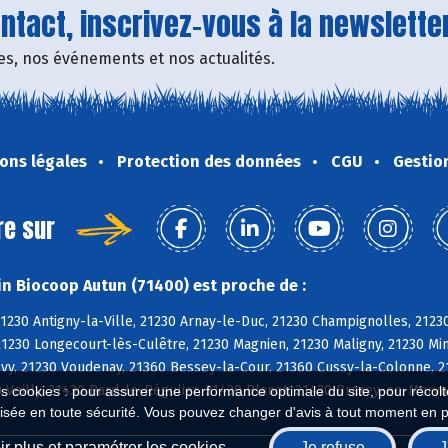
tact, inscrivez-vous à la newsletter
fres, nos événements et nos actualités.
ons légales
Protection des données
CGU
Gestio
re sur
n Biocoop Autun (71400) est proche de :
21230 Antigny-la-Ville, 21230 Arnay-le-Duc, 21230 Champignolles, 21230
21230 Longecourt-lès-Culêtre, 21230 Magnien, 21230 Maligny, 21230 Mi
évy, 21230 Voudenay, 21360 Bessey-la-Cour, 21360 Cussy-la-Colonne, 
 Veilly, 21430 Bard-le-Régulier, 21430 Blanot, 21430 Brazey-en-Morv
es cookies : pour assurer une performance optimale du site, pour récolter
isée en toute sécurité. Vous pouvez changer d'avis à tout moment en 
r plus et paramétrer les cookies
Je refuse
J