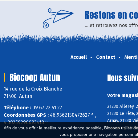
Restons en con
....et retrouvez nos of
Accueil
Contact
Menti
Biocoop Autun
Nous suiv
14 rue de la Croix Blanche
Votre magasi
71400 Autun
21230 Allerey, 
Téléphone :
09 67 22 51 27
21230 Le Fête, 
Coordonnées GPS :
46,9562150472627 ° ,
Arnay, 21230 Vi
4,30259296693418 °
Thomirey, 21360
Afin de vous offrir la meilleure expérience possible, Biocoop utilise d
vous proposer une navigation personnal