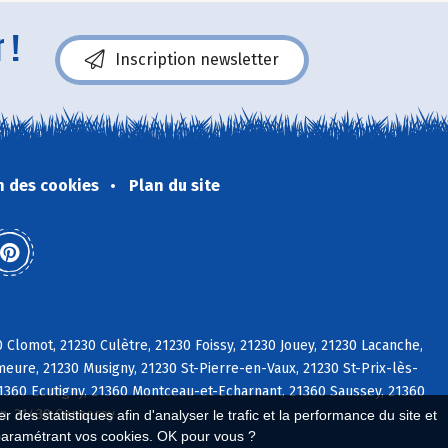
 !
Inscription newsletter
n des cookies
Plan du site
 Clomot, 21230 Culètre, 21230 Foissy, 21230 Jouey, 21230 Lacanche,
meure, 21230 Musigny, 21230 St-Pierre-en-Vaux, 21230 St-Prix-lès-
21360 Ecutigny, 21360 Montceau-et-Echarnant, 21360 Saussey, 21360
an, 21430 Censerey
 des statistiques afin d'analyser le trafic et la performance du site et
paramétrant vos cookies. OK pour vous ?