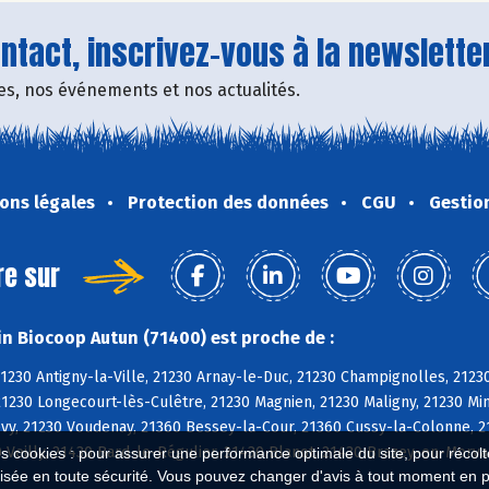
tact, inscrivez-vous à la newsletter
fres, nos événements et nos actualités.
ons légales
Protection des données
CGU
Gestio
re sur
n Biocoop Autun (71400) est proche de :
21230 Antigny-la-Ville, 21230 Arnay-le-Duc, 21230 Champignolles, 21230
21230 Longecourt-lès-Culêtre, 21230 Magnien, 21230 Maligny, 21230 Mi
évy, 21230 Voudenay, 21360 Bessey-la-Cour, 21360 Cussy-la-Colonne, 
 Veilly, 21430 Bard-le-Régulier, 21430 Blanot, 21430 Brazey-en-Morv
es cookies : pour assurer une performance optimale du site, pour récolter
isée en toute sécurité. Vous pouvez changer d'avis à tout moment en 