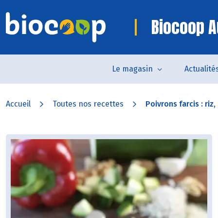
Biocoop A
Le magasin
Actualité
Accueil
Toutes nos recettes
Poivrons farcis : riz,