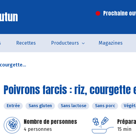
utun
Prochaine ouv
s
Recettes
Producteurs
Magazines
 courgette...
Poivrons farcis : riz, courgett
Entrée
Sans gluten
Sans lactose
Sans porc
Végét
Nombre de personnes
Prépara
4 personnes
15 min