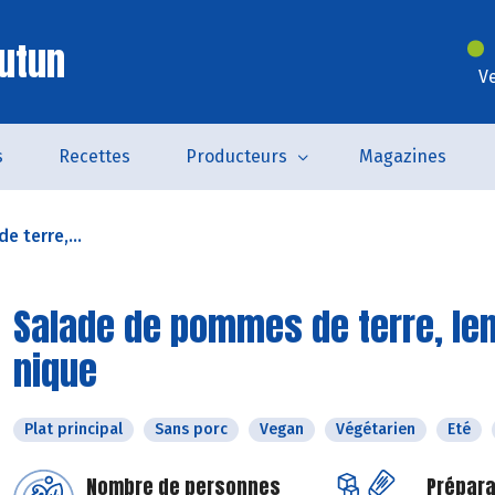
utun
V
s
Recettes
Producteurs
Magazines
 terre,...
Salade de pommes de terre, lent
nique
Plat principal
Sans porc
Vegan
Végétarien
Eté
Nombre de personnes
Prépara