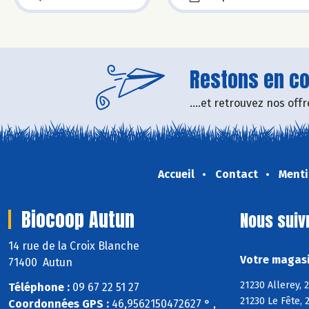
Restons en con
....et retrouvez nos of
Accueil
Contact
Menti
Biocoop Autun
Nous suiv
14 rue de la Croix Blanche
Votre magasi
71400 Autun
21230 Allerey, 
Téléphone :
09 67 22 51 27
21230 Le Fête, 
Coordonnées GPS :
46,9562150472627 ° ,