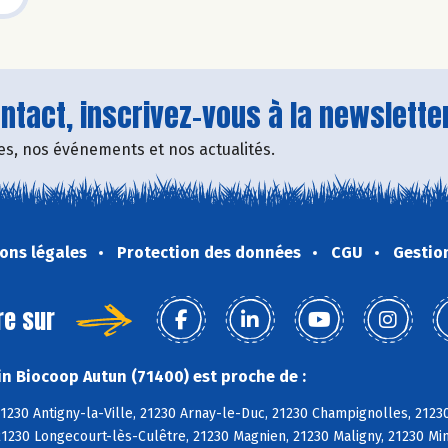
tact, inscrivez-vous à la newsletter
fres, nos événements et nos actualités.
ons légales
Protection des données
CGU
Gestio
re sur
n Biocoop Autun (71400) est proche de :
21230 Antigny-la-Ville, 21230 Arnay-le-Duc, 21230 Champignolles, 21230
21230 Longecourt-lès-Culêtre, 21230 Magnien, 21230 Maligny, 21230 Mi