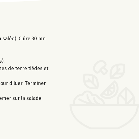
n salée). Cuire 30 mn
s).
mmes de terre tièdes et
pour diluer. Terminer
semer sur la salade