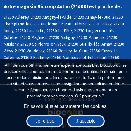
Votre magasin Biocoop Autun (71400) est proche de :
21230 Allerey, 21230 Antigny-la-Ville, 21230 Arnay-le-Duc, 21230
Champignolles, 21230 Clomot, 21230 Culètre, 21230 Foissy, 21230
Jouey, 21230 Lacanche, 21230 Le Fête, 21230 Longecourt-lès-
Culêtre, 21230 Magnien, 21230 Maligny, 21230 Mimeure, 21230
Musigny, 21230 St-Pierre-en-Vaux, 21230 St-Prix-lès-Arnay, 21230
Viévy, 21230 Voudenay, 21360 Bessey-la-Cour, 21360 Cussy-la-
Colonne, 21360 Ecutigny, 21360 Montceau-et-Echarnant, 21360
Saussey, 21360 Thomirey, 21360 Veilly, 21430 Bard-le-Régulier,
Afin de vous offrir la meilleure expérience possible, Biocoop utilise
21430 Blanot, 21430 Brazey-en-Morvan, 21430 Censerey
des cookies : pour assurer une performance optimale du site, pour
récolter des statistiques afin d'analyser le trafic et la performance
du site et vous proposer une navigation personnalisée en toute
sécurité. Vous pouvez changer d'avis à tout moment en
Biocoop.fr
Le réseau Biocoop
paramétrant vos cookies. OK pour vous ?
Copyright Biocoop 2026
En savoir plus et paramétrer les cookies
Je refuse
J'accepte
Réalisé par