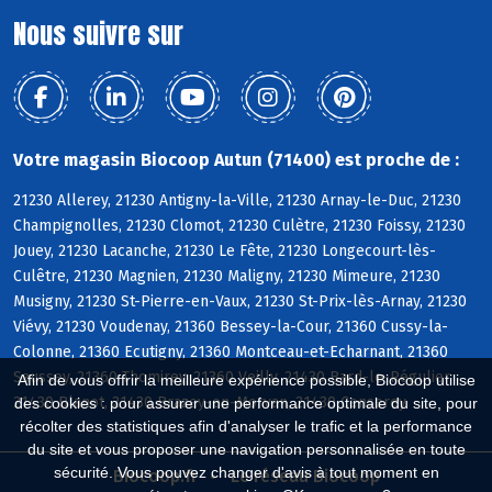
Nous suivre sur
Votre magasin Biocoop Autun (71400) est proche de :
21230 Allerey, 21230 Antigny-la-Ville, 21230 Arnay-le-Duc, 21230
Champignolles, 21230 Clomot, 21230 Culètre, 21230 Foissy, 21230
Jouey, 21230 Lacanche, 21230 Le Fête, 21230 Longecourt-lès-
Culêtre, 21230 Magnien, 21230 Maligny, 21230 Mimeure, 21230
Musigny, 21230 St-Pierre-en-Vaux, 21230 St-Prix-lès-Arnay, 21230
Viévy, 21230 Voudenay, 21360 Bessey-la-Cour, 21360 Cussy-la-
Colonne, 21360 Ecutigny, 21360 Montceau-et-Echarnant, 21360
Saussey, 21360 Thomirey, 21360 Veilly, 21430 Bard-le-Régulier,
Afin de vous offrir la meilleure expérience possible, Biocoop utilise
21430 Blanot, 21430 Brazey-en-Morvan, 21430 Censerey
des cookies : pour assurer une performance optimale du site, pour
récolter des statistiques afin d'analyser le trafic et la performance
du site et vous proposer une navigation personnalisée en toute
sécurité. Vous pouvez changer d'avis à tout moment en
Biocoop.fr
Le réseau Biocoop