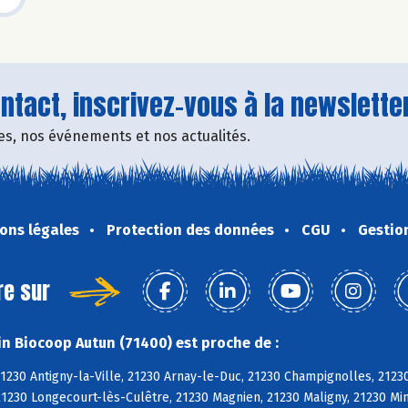
tact, inscrivez-vous à la newsletter
fres, nos événements et nos actualités.
ons légales
Protection des données
CGU
Gestio
re sur
n Biocoop Autun (71400) est proche de :
21230 Antigny-la-Ville, 21230 Arnay-le-Duc, 21230 Champignolles, 21230
21230 Longecourt-lès-Culêtre, 21230 Magnien, 21230 Maligny, 21230 Mi