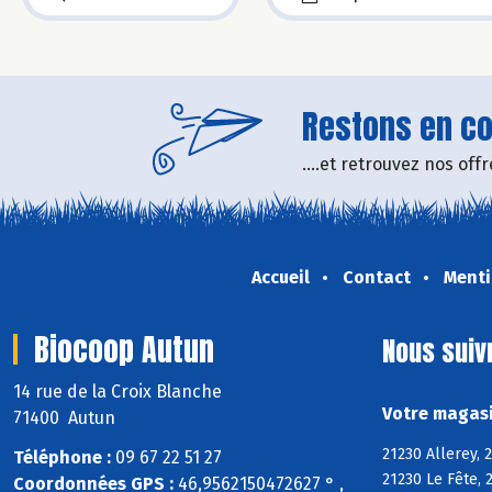
Restons en con
....et retrouvez nos of
Accueil
Contact
Menti
Biocoop Autun
Nous suiv
14 rue de la Croix Blanche
Votre magasi
71400 Autun
21230 Allerey, 
Téléphone :
09 67 22 51 27
21230 Le Fête, 
Coordonnées GPS :
46,9562150472627 ° ,