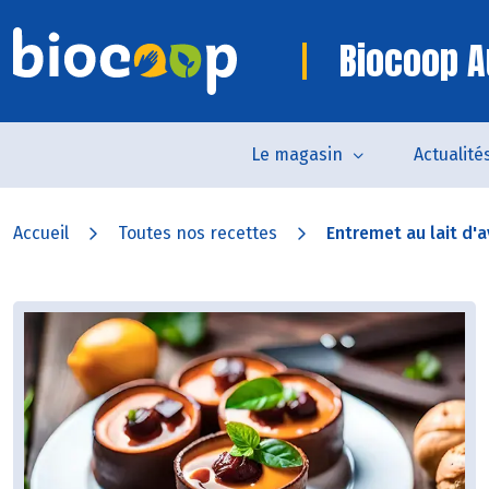
Biocoop A
Le magasin
Actualité
Accueil
Toutes nos recettes
Entremet au lait d'a