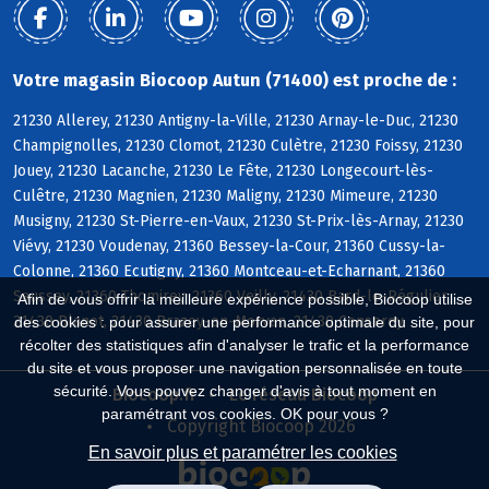
Votre magasin Biocoop Autun (71400) est proche de :
21230 Allerey, 21230 Antigny-la-Ville, 21230 Arnay-le-Duc, 21230
Champignolles, 21230 Clomot, 21230 Culètre, 21230 Foissy, 21230
Jouey, 21230 Lacanche, 21230 Le Fête, 21230 Longecourt-lès-
Culêtre, 21230 Magnien, 21230 Maligny, 21230 Mimeure, 21230
Musigny, 21230 St-Pierre-en-Vaux, 21230 St-Prix-lès-Arnay, 21230
Viévy, 21230 Voudenay, 21360 Bessey-la-Cour, 21360 Cussy-la-
Colonne, 21360 Ecutigny, 21360 Montceau-et-Echarnant, 21360
Saussey, 21360 Thomirey, 21360 Veilly, 21430 Bard-le-Régulier,
Afin de vous offrir la meilleure expérience possible, Biocoop utilise
21430 Blanot, 21430 Brazey-en-Morvan, 21430 Censerey
des cookies : pour assurer une performance optimale du site, pour
récolter des statistiques afin d'analyser le trafic et la performance
du site et vous proposer une navigation personnalisée en toute
sécurité. Vous pouvez changer d'avis à tout moment en
Biocoop.fr
Le réseau Biocoop
paramétrant vos cookies. OK pour vous ?
Copyright Biocoop 2026
En savoir plus et paramétrer les cookies