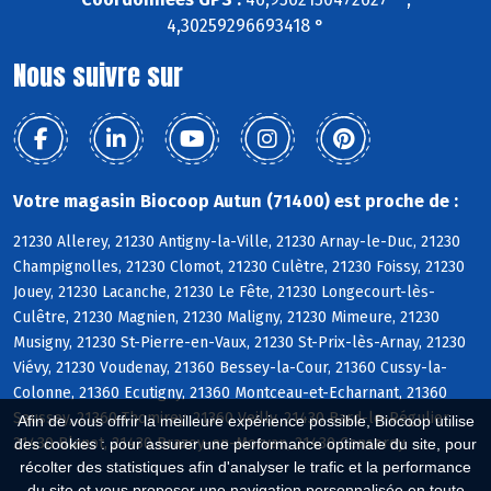
4,30259296693418 °
Nous suivre sur
Votre magasin Biocoop Autun (71400) est proche de :
21230 Allerey, 21230 Antigny-la-Ville, 21230 Arnay-le-Duc, 21230
Champignolles, 21230 Clomot, 21230 Culètre, 21230 Foissy, 21230
Jouey, 21230 Lacanche, 21230 Le Fête, 21230 Longecourt-lès-
Culêtre, 21230 Magnien, 21230 Maligny, 21230 Mimeure, 21230
Musigny, 21230 St-Pierre-en-Vaux, 21230 St-Prix-lès-Arnay, 21230
Viévy, 21230 Voudenay, 21360 Bessey-la-Cour, 21360 Cussy-la-
Colonne, 21360 Ecutigny, 21360 Montceau-et-Echarnant, 21360
Saussey, 21360 Thomirey, 21360 Veilly, 21430 Bard-le-Régulier,
Afin de vous offrir la meilleure expérience possible, Biocoop utilise
21430 Blanot, 21430 Brazey-en-Morvan, 21430 Censerey
des cookies : pour assurer une performance optimale du site, pour
récolter des statistiques afin d'analyser le trafic et la performance
du site et vous proposer une navigation personnalisée en toute