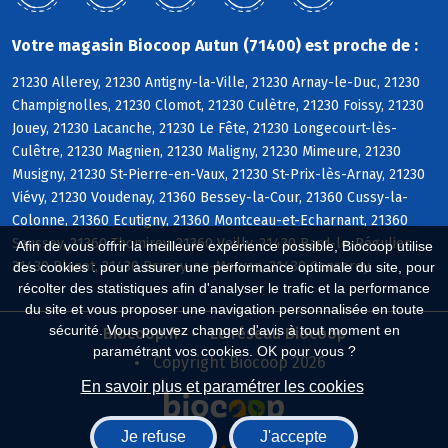
Votre magasin Biocoop Autun (71400) est proche de :
21230 Allerey, 21230 Antigny-la-Ville, 21230 Arnay-le-Duc, 21230
Champignolles, 21230 Clomot, 21230 Culètre, 21230 Foissy, 21230
Jouey, 21230 Lacanche, 21230 Le Fête, 21230 Longecourt-lès-
Culêtre, 21230 Magnien, 21230 Maligny, 21230 Mimeure, 21230
Musigny, 21230 St-Pierre-en-Vaux, 21230 St-Prix-lès-Arnay, 21230
Viévy, 21230 Voudenay, 21360 Bessey-la-Cour, 21360 Cussy-la-
Colonne, 21360 Ecutigny, 21360 Montceau-et-Echarnant, 21360
Saussey, 21360 Thomirey, 21360 Veilly, 21430 Bard-le-Régulier,
Afin de vous offrir la meilleure expérience possible, Biocoop utilise
21430 Blanot, 21430 Brazey-en-Morvan, 21430 Censerey
des cookies : pour assurer une performance optimale du site, pour
récolter des statistiques afin d'analyser le trafic et la performance
du site et vous proposer une navigation personnalisée en toute
sécurité. Vous pouvez changer d'avis à tout moment en
Biocoop.fr
Le réseau Biocoop
paramétrant vos cookies. OK pour vous ?
Copyright Biocoop 2026
En savoir plus et paramétrer les cookies
Je refuse
J'accepte