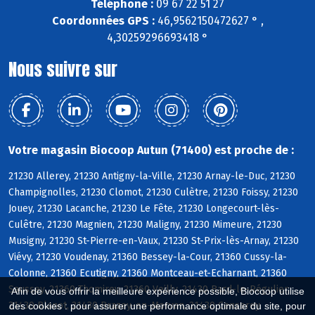
Téléphone :
09 67 22 51 27
Coordonnées GPS :
46,9562150472627 ° ,
4,30259296693418 °
Nous suivre sur
Votre magasin Biocoop Autun (71400) est proche de :
21230 Allerey, 21230 Antigny-la-Ville, 21230 Arnay-le-Duc, 21230
Champignolles, 21230 Clomot, 21230 Culètre, 21230 Foissy, 21230
Jouey, 21230 Lacanche, 21230 Le Fête, 21230 Longecourt-lès-
Culêtre, 21230 Magnien, 21230 Maligny, 21230 Mimeure, 21230
Musigny, 21230 St-Pierre-en-Vaux, 21230 St-Prix-lès-Arnay, 21230
Viévy, 21230 Voudenay, 21360 Bessey-la-Cour, 21360 Cussy-la-
Colonne, 21360 Ecutigny, 21360 Montceau-et-Echarnant, 21360
Saussey, 21360 Thomirey, 21360 Veilly, 21430 Bard-le-Régulier,
Afin de vous offrir la meilleure expérience possible, Biocoop utilise
21430 Blanot, 21430 Brazey-en-Morvan, 21430 Censerey
des cookies : pour assurer une performance optimale du site, pour