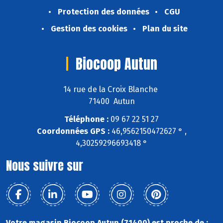
Protection des données
CGU
Gestion des cookies
Plan du site
Biocoop Autun
14 rue de la Croix Blanche
71400 Autun
Téléphone :
09 67 22 51 27
Coordonnées GPS :
46,9562150472627 ° ,
4,30259296693418 °
Nous suivre sur
Votre magasin Biocoop Autun (71400) est proche de :