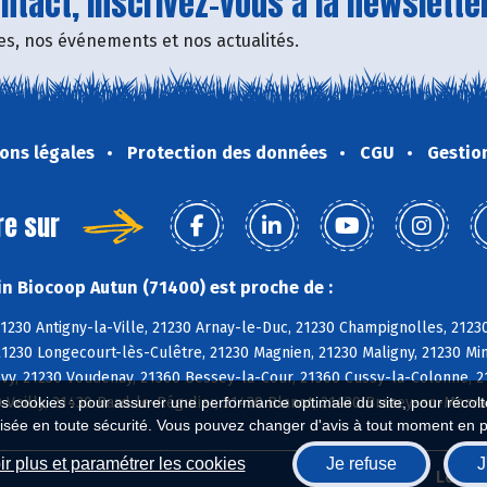
tact, inscrivez-vous à la newsletter
fres, nos événements et nos actualités.
ons légales
Protection des données
CGU
Gestio
re sur
n Biocoop Autun (71400) est proche de :
21230 Antigny-la-Ville, 21230 Arnay-le-Duc, 21230 Champignolles, 21230
21230 Longecourt-lès-Culêtre, 21230 Magnien, 21230 Maligny, 21230 Mi
évy, 21230 Voudenay, 21360 Bessey-la-Cour, 21360 Cussy-la-Colonne, 
 Veilly, 21430 Bard-le-Régulier, 21430 Blanot, 21430 Brazey-en-Morv
es cookies : pour assurer une performance optimale du site, pour récolter
isée en toute sécurité. Vous pouvez changer d'avis à tout moment en 
r plus et paramétrer les cookies
Je refuse
J
Biocoop.fr
Le ré