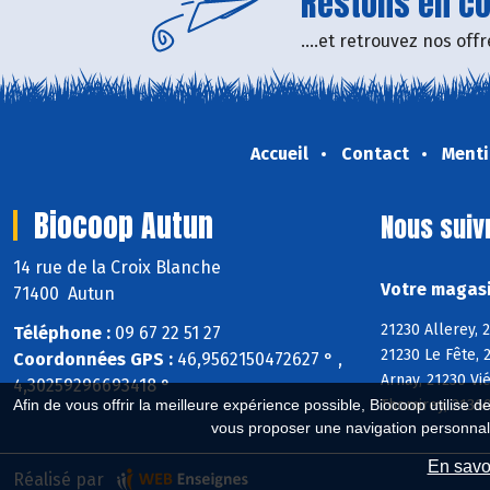
Restons en con
....et retrouvez nos of
Accueil
Contact
Menti
Biocoop Autun
Nous suiv
14 rue de la Croix Blanche
Votre magasi
71400 Autun
21230 Allerey, 
Téléphone :
09 67 22 51 27
21230 Le Fête, 
Coordonnées GPS :
46,9562150472627 ° ,
Arnay, 21230 Vi
4,30259296693418 °
Thomirey, 21360
Afin de vous offrir la meilleure expérience possible, Biocoop utilise d
vous proposer une navigation personnal
En savoi
Réalisé par