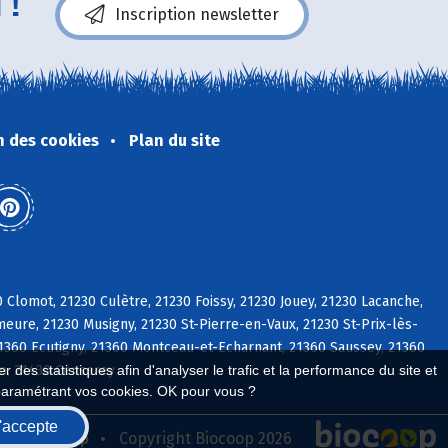
 !
Inscription newsletter
n des cookies
Plan du site
 Clomot, 21230 Culètre, 21230 Foissy, 21230 Jouey, 21230 Lacanche,
meure, 21230 Musigny, 21230 St-Pierre-en-Vaux, 21230 St-Prix-lès-
21360 Ecutigny, 21360 Montceau-et-Echarnant, 21360 Saussey, 21360
an, 21430 Censerey
 des statistiques afin d'analyser le trafic et la performance du site et
paramétrant vos cookies. OK pour vous ?
'accepte
seau Biocoop
Copyright Biocoop 2026