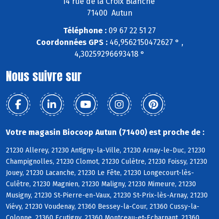
14 rue de la Croix Blanche
71400 Autun
Téléphone :
09 67 22 51 27
Coordonnées GPS :
46,9562150472627 ° ,
4,30259296693418 °
Nous suivre sur
Votre magasin Biocoop Autun (71400) est proche de :
21230 Allerey, 21230 Antigny-la-Ville, 21230 Arnay-le-Duc, 21230
Champignolles, 21230 Clomot, 21230 Culètre, 21230 Foissy, 21230
Jouey, 21230 Lacanche, 21230 Le Fête, 21230 Longecourt-lès-
Culêtre, 21230 Magnien, 21230 Maligny, 21230 Mimeure, 21230
Musigny, 21230 St-Pierre-en-Vaux, 21230 St-Prix-lès-Arnay, 21230
Viévy, 21230 Voudenay, 21360 Bessey-la-Cour, 21360 Cussy-la-
Colonne, 21360 Ecutigny, 21360 Montceau-et-Echarnant, 21360