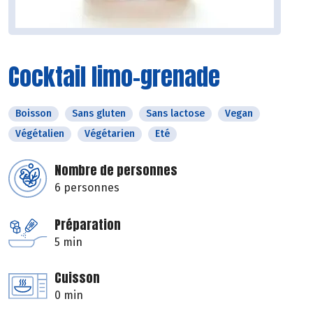
Cocktail limo-grenade
Boisson
Sans gluten
Sans lactose
Vegan
Végétalien
Végétarien
Eté
Nombre de personnes
6 personnes
Préparation
5 min
Cuisson
0 min