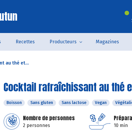
utun
s
Recettes
Producteurs
Magazines
nt au thé et...
Cocktail rafraîchissant au thé 
Boisson
Sans gluten
Sans lactose
Vegan
Végétali
Nombre de personnes
Prépara
2 personnes
10 min