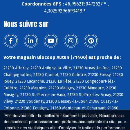
Coordonnées GPS :
46,9562150472627 ° ,
4,30259296693418 °
Nous suivre sur
Votre magasin Biocoop Autun (71400) est proche de :
21230 Allerey, 21230 Antigny-la-Ville, 21230 Arnay-le-Duc, 21230
Champignolles, 21230 Clomot, 21230 Culètre, 21230 Foissy, 21230
Jouey, 21230 Lacanche, 21230 Le Fête, 21230 Longecourt-lès-
Culêtre, 21230 Magnien, 21230 Maligny, 21230 Mimeure, 21230
Musigny, 21230 St-Pierre-en-Vaux, 21230 St-Prix-lès-Arnay, 21230
Viévy, 21230 Voudenay, 21360 Bessey-la-Cour, 21360 Cussy-la-
Colonne, 21360 Ecutigny, 21360 Montceau-et-Echarnant, 21360
Saussey, 21360 Thomirey, 21360 Veilly, 21430 Bard-le-Régulier,
Afin de vous offrir la meilleure expérience possible, Biocoop utilise
21430 Blanot, 21430 Brazey-en-Morvan, 21430 Censerey
des cookies : pour assurer une performance optimale du site, pour
récolter des statistiques afin d'analyser le trafic et la performance