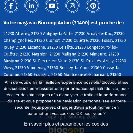
Votre magasin Biocoop Autun (71400) est proche de :
21230 Allerey, 21230 Antigny-la-Ville, 21230 Arnay-le-Duc, 21230
Champignolles, 21230 Clomot, 21230 Culètre, 21230 Foissy, 21230
Jouey, 21230 Lacanche, 21230 Le Fête, 21230 Longecourt-lès-
Culêtre, 21230 Magnien, 21230 Maligny, 21230 Mimeure, 21230
Musigny, 21230 St-Pierre-en-Vaux, 21230 St-Prix-lès-Arnay, 21230
Viévy, 21230 Voudenay, 21360 Bessey-la-Cour, 21360 Cussy-la-
Colonne, 21360 Ecutigny, 21360 Montceau-et-Echarnant, 21360
Saussey, 21360 Thomirey, 21360 Veilly, 21430 Bard-le-Régulier,
Afin de vous offrir la meilleure expérience possible, Biocoop utilise
21430 Blanot, 21430 Brazey-en-Morvan, 21430 Censerey
des cookies : pour assurer une performance optimale du site, pour
récolter des statistiques afin d'analyser le trafic et la performance
du site et vous proposer une navigation personnalisée en toute
sécurité. Vous pouvez changer d'avis à tout moment en
Biocoop.fr
Le réseau Biocoop
paramétrant vos cookies. OK pour vous ?
Copyright Biocoop 2026
En savoir plus et paramétrer les cookies