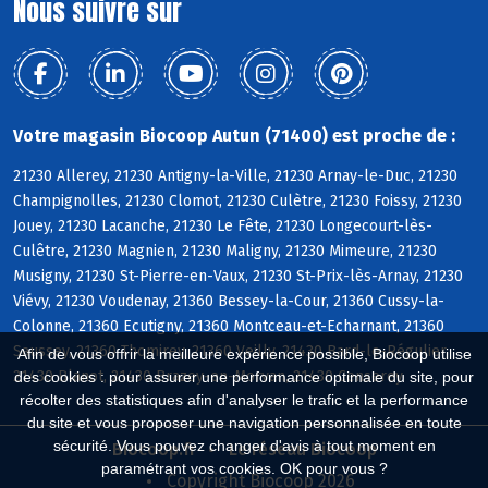
Nous suivre sur
Votre magasin Biocoop Autun (71400) est proche de :
21230 Allerey, 21230 Antigny-la-Ville, 21230 Arnay-le-Duc, 21230
Champignolles, 21230 Clomot, 21230 Culètre, 21230 Foissy, 21230
Jouey, 21230 Lacanche, 21230 Le Fête, 21230 Longecourt-lès-
Culêtre, 21230 Magnien, 21230 Maligny, 21230 Mimeure, 21230
Musigny, 21230 St-Pierre-en-Vaux, 21230 St-Prix-lès-Arnay, 21230
Viévy, 21230 Voudenay, 21360 Bessey-la-Cour, 21360 Cussy-la-
Colonne, 21360 Ecutigny, 21360 Montceau-et-Echarnant, 21360
Saussey, 21360 Thomirey, 21360 Veilly, 21430 Bard-le-Régulier,
Afin de vous offrir la meilleure expérience possible, Biocoop utilise
21430 Blanot, 21430 Brazey-en-Morvan, 21430 Censerey
des cookies : pour assurer une performance optimale du site, pour
récolter des statistiques afin d'analyser le trafic et la performance
du site et vous proposer une navigation personnalisée en toute
sécurité. Vous pouvez changer d'avis à tout moment en
Biocoop.fr
Le réseau Biocoop
paramétrant vos cookies. OK pour vous ?
Copyright Biocoop 2026