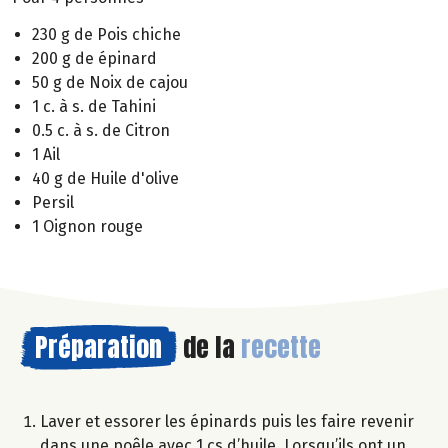
230 g de Pois chiche
200 g de épinard
50 g de Noix de cajou
1 c. à s. de Tahini
0.5 c. à s. de Citron
1 Ail
40 g de Huile d'olive
Persil
1 Oignon rouge
Préparation
de la
recette
Laver et essorer les épinards puis les faire revenir
dans une poêle avec 1 cs d’huile. Lorsqu’ils ont un