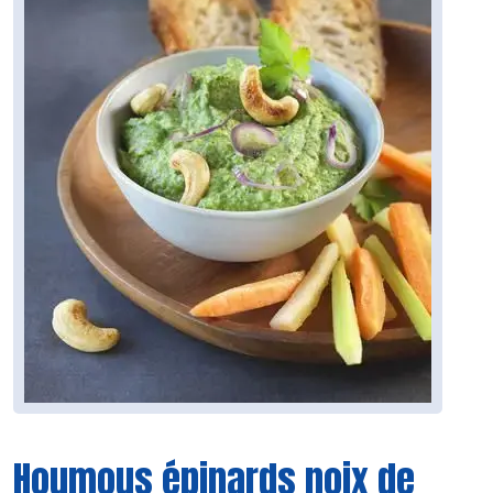
Houmous épinards noix de