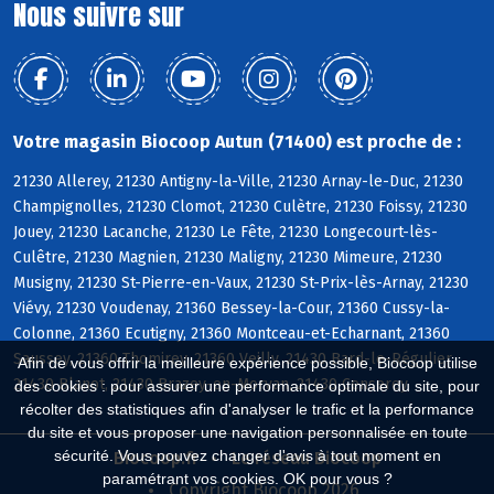
Nous suivre sur
Votre magasin Biocoop Autun (71400) est proche de :
21230 Allerey, 21230 Antigny-la-Ville, 21230 Arnay-le-Duc, 21230
Champignolles, 21230 Clomot, 21230 Culètre, 21230 Foissy, 21230
Jouey, 21230 Lacanche, 21230 Le Fête, 21230 Longecourt-lès-
Culêtre, 21230 Magnien, 21230 Maligny, 21230 Mimeure, 21230
Musigny, 21230 St-Pierre-en-Vaux, 21230 St-Prix-lès-Arnay, 21230
Viévy, 21230 Voudenay, 21360 Bessey-la-Cour, 21360 Cussy-la-
Colonne, 21360 Ecutigny, 21360 Montceau-et-Echarnant, 21360
Saussey, 21360 Thomirey, 21360 Veilly, 21430 Bard-le-Régulier,
Afin de vous offrir la meilleure expérience possible, Biocoop utilise
21430 Blanot, 21430 Brazey-en-Morvan, 21430 Censerey
des cookies : pour assurer une performance optimale du site, pour
récolter des statistiques afin d'analyser le trafic et la performance
du site et vous proposer une navigation personnalisée en toute
sécurité. Vous pouvez changer d'avis à tout moment en
Biocoop.fr
Le réseau Biocoop
paramétrant vos cookies. OK pour vous ?
Copyright Biocoop 2026