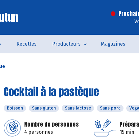
utun
Prochai
V
s
Recettes
Producteurs
Magazines
que
Cocktail à la pastèque
Boisson
Sans gluten
Sans lactose
Sans porc
Veg
Nombre de personnes
Prépara
4 personnes
15 min