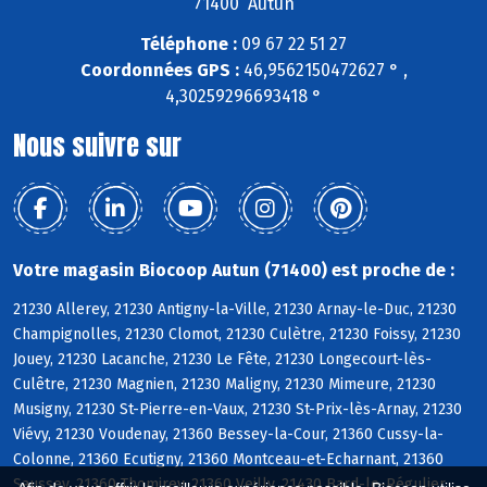
71400 Autun
Téléphone :
09 67 22 51 27
Coordonnées GPS :
46,9562150472627 ° ,
4,30259296693418 °
Nous suivre sur
Votre magasin Biocoop Autun (71400) est proche de :
21230 Allerey, 21230 Antigny-la-Ville, 21230 Arnay-le-Duc, 21230
Champignolles, 21230 Clomot, 21230 Culètre, 21230 Foissy, 21230
Jouey, 21230 Lacanche, 21230 Le Fête, 21230 Longecourt-lès-
Culêtre, 21230 Magnien, 21230 Maligny, 21230 Mimeure, 21230
Musigny, 21230 St-Pierre-en-Vaux, 21230 St-Prix-lès-Arnay, 21230
Viévy, 21230 Voudenay, 21360 Bessey-la-Cour, 21360 Cussy-la-
Colonne, 21360 Ecutigny, 21360 Montceau-et-Echarnant, 21360
Saussey, 21360 Thomirey, 21360 Veilly, 21430 Bard-le-Régulier,