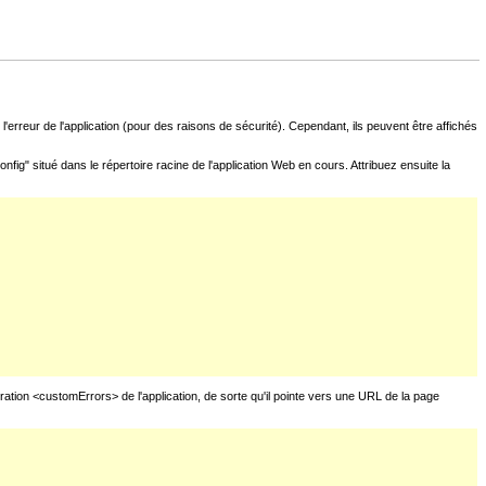
l'erreur de l'application (pour des raisons de sécurité). Cependant, ils peuvent être affichés
fig" situé dans le répertoire racine de l'application Web en cours. Attribuez ensuite la
uration <customErrors> de l'application, de sorte qu'il pointe vers une URL de la page