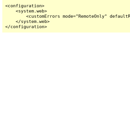
<configuration>

    <system.web>

        <customErrors mode="RemoteOnly" defaultR
    </system.web>

</configuration>