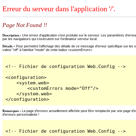
Erreur du serveur dans l'application '/'.
Page Not Found !!
Description :
Une erreur d'application s'est produite sur le serveur. Les paramètres d'erreur
par les navigateurs qui s'exécutent sur l'ordinateur serveur local.
Détails =
Pour permettre l'affichage des détails de ce message d'erreur spécifique sur les o
valeur "off" à l'attribut "mode" de cette balise <customErrors>.
<!-- Fichier de configuration Web.Config -->

<configuration>

    <system.web>

        <customErrors mode="Off"/>

    </system.web>

</configuration>
Remarques :
La page d'erreurs actuellement affichée peut être remplacée par une page d'erre
d'erreurs personnalisée !
<!-- Fichier de configuration Web.Config -->
