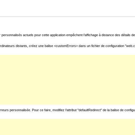
 personnalisés actuels pour cette application empêchent l'affichage à distance des détails de 
rdinateurs distants, créez une balise <customErrors> dans un fichier de configuration "web.con
urs personnalisée. Pour ce faire, modifiez l'attribut "defaultRedirect" de la balise de config