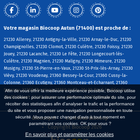
Votre magasin Biocoop Autun (71400) est proche de :
21230 Allerey, 21230 Antigny-la-Ville, 21230 Arnay-le-Duc, 21230
Champignolles, 21230 Clomot, 21230 Culètre, 21230 Foissy, 21230
Jouey, 21230 Lacanche, 21230 Le Fête, 21230 Longecourt-lès-
Culêtre, 21230 Magnien, 21230 Maligny, 21230 Mimeure, 21230
Musigny, 21230 St-Pierre-en-Vaux, 21230 St-Prix-lès-Arnay, 21230
Viévy, 21230 Voudenay, 21360 Bessey-la-Cour, 21360 Cussy-la-
Colonne, 21360 Ecutigny, 21360 Montceau-et-Echarnant, 21360
Saussey, 21360 Thomirey, 21360 Veilly, 21430 Bard-le-Régulier,
Afin de vous offrir la meilleure expérience possible, Biocoop utilise
21430 Blanot, 21430 Brazey-en-Morvan, 21430 Censerey
des cookies : pour assurer une performance optimale du site, pour
récolter des statistiques afin d'analyser le trafic et la performance
du site et vous proposer une navigation personnalisée en toute
sécurité. Vous pouvez changer d'avis à tout moment en
Biocoop.fr
Le réseau Biocoop
paramétrant vos cookies. OK pour vous ?
Copyright Biocoop 2026
En savoir plus et paramétrer les cookies