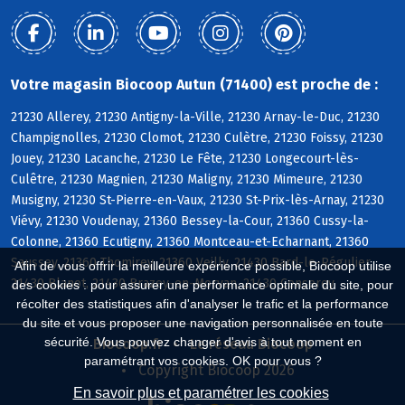
Votre magasin Biocoop Autun (71400) est proche de :
21230 Allerey, 21230 Antigny-la-Ville, 21230 Arnay-le-Duc, 21230
Champignolles, 21230 Clomot, 21230 Culètre, 21230 Foissy, 21230
Jouey, 21230 Lacanche, 21230 Le Fête, 21230 Longecourt-lès-
Culêtre, 21230 Magnien, 21230 Maligny, 21230 Mimeure, 21230
Musigny, 21230 St-Pierre-en-Vaux, 21230 St-Prix-lès-Arnay, 21230
Viévy, 21230 Voudenay, 21360 Bessey-la-Cour, 21360 Cussy-la-
Colonne, 21360 Ecutigny, 21360 Montceau-et-Echarnant, 21360
Saussey, 21360 Thomirey, 21360 Veilly, 21430 Bard-le-Régulier,
Afin de vous offrir la meilleure expérience possible, Biocoop utilise
21430 Blanot, 21430 Brazey-en-Morvan, 21430 Censerey
des cookies : pour assurer une performance optimale du site, pour
récolter des statistiques afin d'analyser le trafic et la performance
du site et vous proposer une navigation personnalisée en toute
sécurité. Vous pouvez changer d'avis à tout moment en
Biocoop.fr
Le réseau Biocoop
paramétrant vos cookies. OK pour vous ?
Copyright Biocoop 2026
En savoir plus et paramétrer les cookies