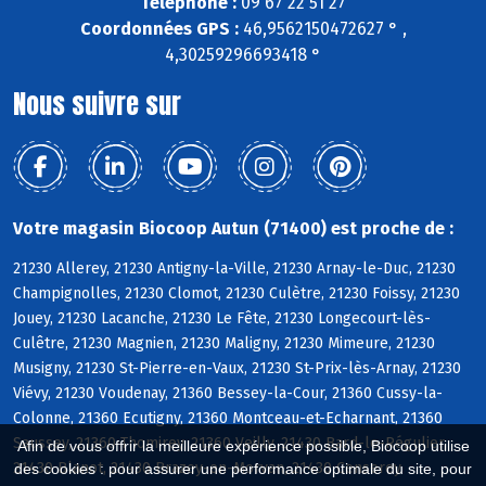
Téléphone :
09 67 22 51 27
Coordonnées GPS :
46,9562150472627 ° ,
4,30259296693418 °
Nous suivre sur
Votre magasin Biocoop Autun (71400) est proche de :
21230 Allerey, 21230 Antigny-la-Ville, 21230 Arnay-le-Duc, 21230
Champignolles, 21230 Clomot, 21230 Culètre, 21230 Foissy, 21230
Jouey, 21230 Lacanche, 21230 Le Fête, 21230 Longecourt-lès-
Culêtre, 21230 Magnien, 21230 Maligny, 21230 Mimeure, 21230
Musigny, 21230 St-Pierre-en-Vaux, 21230 St-Prix-lès-Arnay, 21230
Viévy, 21230 Voudenay, 21360 Bessey-la-Cour, 21360 Cussy-la-
Colonne, 21360 Ecutigny, 21360 Montceau-et-Echarnant, 21360
Saussey, 21360 Thomirey, 21360 Veilly, 21430 Bard-le-Régulier,
Afin de vous offrir la meilleure expérience possible, Biocoop utilise
21430 Blanot, 21430 Brazey-en-Morvan, 21430 Censerey
des cookies : pour assurer une performance optimale du site, pour