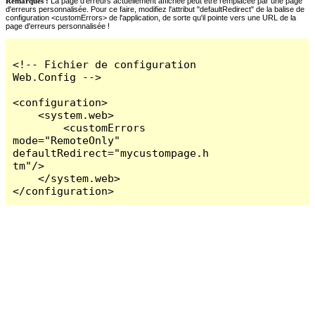
Remarques :
La page d'erreurs actuellement affichée peut être remplacée par une page
d'erreurs personnalisée. Pour ce faire, modifiez l'attribut "defaultRedirect" de la balise de
configuration <customErrors> de l'application, de sorte qu'il pointe vers une URL de la
page d'erreurs personnalisée !
<!-- Fichier de configuration 
Web.Config -->

<configuration>

    <system.web>

        <customErrors 
mode="RemoteOnly" 
defaultRedirect="mycustompage.h
tm"/>

    </system.web>

</configuration>