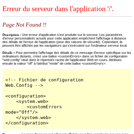
Erreur du serveur dans l'application '/'.
Page Not Found !!
Description :
Une erreur d'application s'est produite sur le serveur. Les paramètres
d'erreur personnalisés actuels pour cette application empêchent l'affichage à distance
des détails de l'erreur de l'application (pour des raisons de sécurité). Cependant, ils
peuvent être affichés par les navigateurs qui s'exécutent sur l'ordinateur serveur local.
Détails =
Pour permettre l'affichage des détails de ce message d'erreur spécifique sur les
ordinateurs distants, créez une balise <customErrors> dans un fichier de configuration
"web.config" situé dans le répertoire racine de l'application Web en cours. Attribuez
ensuite la valeur "off" à l'attribut "mode" de cette balise <customErrors>.
<!-- Fichier de configuration 
Web.Config -->

<configuration>

    <system.web>

        <customErrors 
mode="Off"/>

    </system.web>

</configuration>