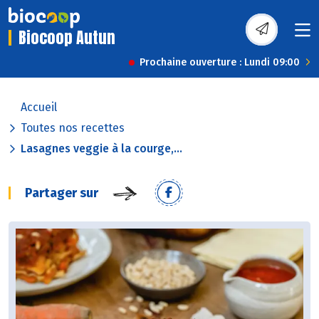
Biocoop Autun
Prochaine ouverture : Lundi 09:00
Accueil
Toutes nos recettes
Lasagnes veggie à la courge,...
Partager sur