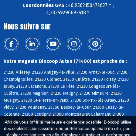
Coordonnées GPS :
46,9562150472627 ° ,
4,30259296693418 °
Nous suivre sur
Votre magasin Biocoop Autun (71400) est proche de :
21230 Allerey, 21230 Antigny-la-Ville, 21230 Arnay-le-Duc, 21230
Champignolles, 21230 Clomot, 21230 Culètre, 21230 Foissy, 21230
Jouey, 21230 Lacanche, 21230 Le Fête, 21230 Longecourt-lès-
Culêtre, 21230 Magnien, 21230 Maligny, 21230 Mimeure, 21230
Musigny, 21230 St-Pierre-en-Vaux, 21230 St-Prix-lès-Arnay, 21230
Viévy, 21230 Voudenay, 21360 Bessey-la-Cour, 21360 Cussy-la-
Colonne, 21360 Ecutigny, 21360 Montceau-et-Echarnant, 21360
Saussey, 21360 Thomirey, 21360 Veilly, 21430 Bard-le-Régulier,
Afin de vous offrir la meilleure expérience possible, Biocoop utilise
21430 Blanot, 21430 Brazey-en-Morvan, 21430 Censerey
des cookies : pour assurer une performance optimale du site, pour
récolter des statistiques afin d'analyser le trafic et la performance