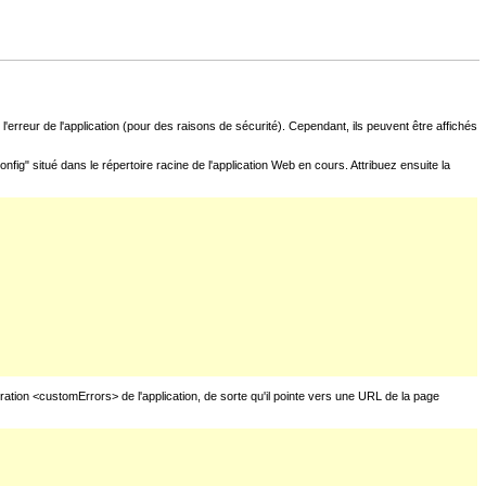
l'erreur de l'application (pour des raisons de sécurité). Cependant, ils peuvent être affichés
fig" situé dans le répertoire racine de l'application Web en cours. Attribuez ensuite la
uration <customErrors> de l'application, de sorte qu'il pointe vers une URL de la page