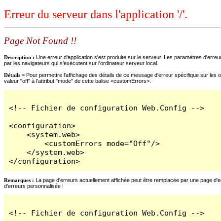
Erreur du serveur dans l'application '/'.
Page Not Found !!
Description :
Une erreur d'application s'est produite sur le serveur. Les paramètres d'erreur
par les navigateurs qui s'exécutent sur l'ordinateur serveur local.
Détails =
Pour permettre l'affichage des détails de ce message d'erreur spécifique sur les o
valeur "off" à l'attribut "mode" de cette balise <customErrors>.
<!-- Fichier de configuration Web.Config -->

<configuration>

    <system.web>

        <customErrors mode="Off"/>

    </system.web>

</configuration>
Remarques :
La page d'erreurs actuellement affichée peut être remplacée par une page d'erre
d'erreurs personnalisée !
<!-- Fichier de configuration Web.Config -->
