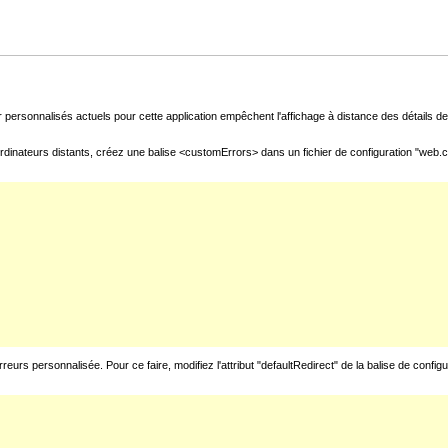
 personnalisés actuels pour cette application empêchent l'affichage à distance des détails de 
rdinateurs distants, créez une balise <customErrors> dans un fichier de configuration "web.con
urs personnalisée. Pour ce faire, modifiez l'attribut "defaultRedirect" de la balise de config