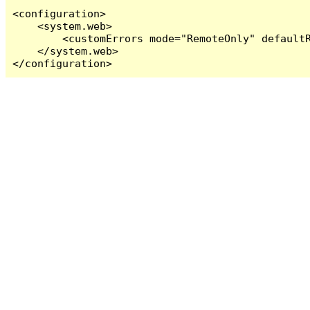
<configuration>

    <system.web>

        <customErrors mode="RemoteOnly" defaultR
    </system.web>

</configuration>