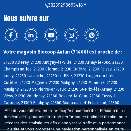
4,30259296693418 °
Nous suivre sur
Votre magasin Biocoop Autun (71400) est proche de :
21230 Allerey, 21230 Antigny-la-Ville, 21230 Arnay-le-Duc, 21230
Champignolles, 21230 Clomot, 21230 Culètre, 21230 Foissy, 21230
Jouey, 21230 Lacanche, 21230 Le Fête, 21230 Longecourt-lès-
Culêtre, 21230 Magnien, 21230 Maligny, 21230 Mimeure, 21230
Musigny, 21230 St-Pierre-en-Vaux, 21230 St-Prix-lès-Arnay, 21230
Viévy, 21230 Voudenay, 21360 Bessey-la-Cour, 21360 Cussy-la-
Colonne, 21360 Ecutigny, 21360 Montceau-et-Echarnant, 21360
Saussey, 21360 Thomirey, 21360 Veilly, 21430 Bard-le-Régulier,
Afin de vous offrir la meilleure expérience possible, Biocoop utilise
21430 Blanot, 21430 Brazey-en-Morvan, 21430 Censerey
des cookies : pour assurer une performance optimale du site, pour
récolter des statistiques afin d'analyser le trafic et la performance
du site et vous proposer une navigation personnalisée en toute