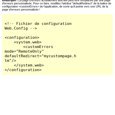
Remarques :
La page d'erreurs actuellement affichée peut être remplacée par une page
d'erreurs personnalisée. Pour ce faire, modifiez l'attribut "defaultRedirect" de la balise de
configuration <customErrors> de l'application, de sorte qu'il pointe vers une URL de la
page d'erreurs personnalisée !
<!-- Fichier de configuration 
Web.Config -->

<configuration>

    <system.web>

        <customErrors 
mode="RemoteOnly" 
defaultRedirect="mycustompage.h
tm"/>

    </system.web>

</configuration>