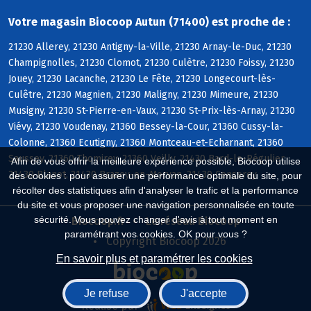
Votre magasin Biocoop Autun (71400) est proche de :
21230 Allerey, 21230 Antigny-la-Ville, 21230 Arnay-le-Duc, 21230
Champignolles, 21230 Clomot, 21230 Culètre, 21230 Foissy, 21230
Jouey, 21230 Lacanche, 21230 Le Fête, 21230 Longecourt-lès-
Culêtre, 21230 Magnien, 21230 Maligny, 21230 Mimeure, 21230
Musigny, 21230 St-Pierre-en-Vaux, 21230 St-Prix-lès-Arnay, 21230
Viévy, 21230 Voudenay, 21360 Bessey-la-Cour, 21360 Cussy-la-
Colonne, 21360 Ecutigny, 21360 Montceau-et-Echarnant, 21360
Saussey, 21360 Thomirey, 21360 Veilly, 21430 Bard-le-Régulier,
Afin de vous offrir la meilleure expérience possible, Biocoop utilise
21430 Blanot, 21430 Brazey-en-Morvan, 21430 Censerey
des cookies : pour assurer une performance optimale du site, pour
récolter des statistiques afin d'analyser le trafic et la performance
du site et vous proposer une navigation personnalisée en toute
sécurité. Vous pouvez changer d'avis à tout moment en
Biocoop.fr
Le réseau Biocoop
paramétrant vos cookies. OK pour vous ?
Copyright Biocoop 2026
En savoir plus et paramétrer les cookies
Je refuse
J'accepte
Réalisé par