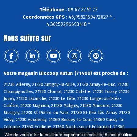
Téléphone :
09 67 22 51 27
Coordonnées GPS :
46,9562150472627 ° ,
4,30259296693418 °
Nous suivre sur
Votre magasin Biocoop Autun (71400) est proche de :
21230 Allerey, 21230 Antigny-la-Ville, 21230 Arnay-le-Duc, 21230
Champignolles, 21230 Clomot, 21230 Culètre, 21230 Foissy, 21230
Jouey, 21230 Lacanche, 21230 Le Fête, 21230 Longecourt-lès-
Culêtre, 21230 Magnien, 21230 Maligny, 21230 Mimeure, 21230
Musigny, 21230 St-Pierre-en-Vaux, 21230 St-Prix-lès-Arnay, 21230
Viévy, 21230 Voudenay, 21360 Bessey-la-Cour, 21360 Cussy-la-
Colonne, 21360 Ecutigny, 21360 Montceau-et-Echarnant, 21360
Saussey, 21360 Thomirey, 21360 Veilly, 21430 Bard-le-Régulier,
Afin de vous offrir la meilleure expérience possible, Biocoop utilise