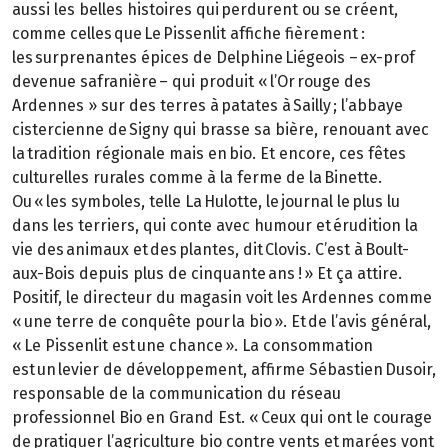
aussi les belles histoires qui perdurent ou se créent,
comme celles que Le Pissenlit affiche fièrement :
les surprenantes épices de Delphine Liégeois – ex-prof
devenue safranière – qui produit « l’Or rouge des
Ardennes » sur des terres à patates à Sailly ; l’abbaye
cistercienne de Signy qui brasse sa bière, renouant avec
la tradition régionale mais en bio. Et encore, ces fêtes
culturelles rurales comme à la ferme de la Binette.
Ou « les symboles, telle La Hulotte, le journal le plus lu
dans les terriers, qui conte avec humour et érudition la
vie des animaux et des plantes, dit Clovis. C’est à Boult-
aux-Bois depuis plus de cinquante ans ! » Et ça attire.
Positif, le directeur du magasin voit les Ardennes comme
« une terre de conquête pour la bio ». Et de l’avis général,
« Le Pissenlit est une chance ». La consommation
est un levier de développement, affirme Sébastien Dusoir,
responsable de la communication du réseau
professionnel Bio en Grand Est. « Ceux qui ont le courage
de pratiquer l’agriculture bio contre vents et marées vont