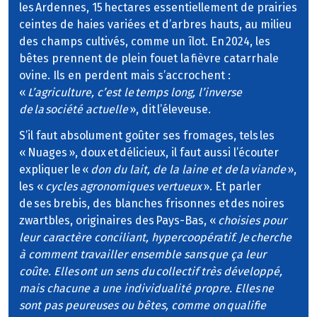
les Ardennes, 15 hectares essentiellement de prairies
ceintes de haies variées et d’arbres hauts, au milieu
des champs cultivés, comme un îlot. En 2024, les
bêtes prennent de plein fouet la fièvre catarrhale
ovine. Ils en perdent mais s’accrochent :
«
L’agriculture, c’est le temps long, l’inverse
de la société actuelle
», dit l’éleveuse.
S’il faut absolument goûter ses fromages, tels les
« Nuages », doux et délicieux, il faut aussi l’écouter
expliquer le «
don du lait, de la laine et de la viande
»,
les «
cycles agronomiques vertueux
». Et parler
de ses brebis, des blanches frisonnes et des noires
zwartbles, originaires des Pays-Bas, «
choisies pour
leur caractère conciliant, hypercoopératif. Je cherche
à comment travailler ensemble sans que ça leur
coûte. Elles ont un sens du collectif très développé,
mais chacune a une individualité propre. Elles ne
sont pas peureuses ou bêtes, comme on qualifie