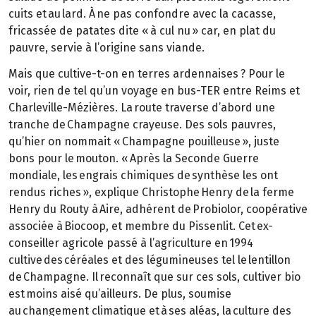
cuits et au lard. À ne pas confondre avec la cacasse,
fricassée de patates dite « à cul nu » car, en plat du
pauvre, servie à l’origine sans viande.
Mais que cultive-t-on en terres ardennaises ? Pour le
voir, rien de tel qu’un voyage en bus-TER entre Reims et
Charleville-Mézières. La route traverse d’abord une
tranche de Champagne crayeuse. Des sols pauvres,
qu’hier on nommait « Champagne pouilleuse », juste
bons pour le mouton. « Après la Seconde Guerre
mondiale, les engrais chimiques de synthèse les ont
rendus riches », explique Christophe Henry de la ferme
Henry du Routy à Aire, adhérent de Probiolor, coopérative
associée à Biocoop, et membre du Pissenlit. Cet ex-
conseiller agricole passé à l’agriculture en 1994
cultive des céréales et des légumineuses tel le lentillon
de Champagne. Il reconnaît que sur ces sols, cultiver bio
est moins aisé qu’ailleurs. De plus, soumise
au changement climatique et à ses aléas, la culture des