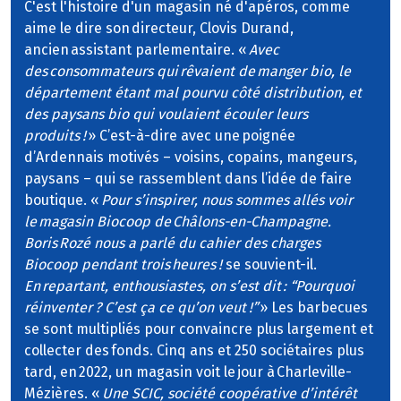
C'est l'histoire d'un magasin né d'apéros, comme
aime le dire son directeur, Clovis Durand,
ancien assistant parlementaire. «
Avec
des consommateurs qui rêvaient de manger bio, le
département étant mal pourvu côté distribution, et
des paysans bio qui voulaient écouler leurs
produits !
» C’est-à-dire avec une poignée
d’Ardennais motivés – voisins, copains, mangeurs,
paysans – qui se rassemblent dans l’idée de faire
boutique. «
Pour s’inspirer, nous sommes allés voir
le magasin Biocoop de Châlons-en-Champagne.
Boris Rozé nous a parlé du cahier des charges
Biocoop pendant trois heures !
se souvient-il.
En repartant, enthousiastes, on s’est dit : “Pourquoi
réinventer ? C’est ça ce qu’on veut !”
» Les barbecues
se sont multipliés pour convaincre plus largement et
collecter des fonds. Cinq ans et 250 sociétaires plus
tard, en 2022, un magasin voit le jour à Charleville-
Mézières. «
Une SCIC, société coopérative d’intérêt