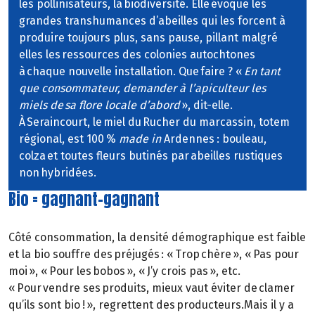
les pollinisateurs, la biodiversité. Elle évoque les
grandes transhumances d’abeilles qui les forcent à
produire toujours plus, sans pause, pillant malgré
elles les ressources des colonies autochtones
à chaque nouvelle installation. Que faire ? «
En tant
que consommateur, demander à l’apiculteur les
miels de sa flore locale d’abord
», dit-elle.
À Seraincourt, le miel du Rucher du marcassin, totem
régional, est 100 %
made in
Ardennes : bouleau,
colza et toutes fleurs butinés par abeilles rustiques
non hybridées.
Bio = gagnant-gagnant
Côté consommation, la densité démographique est faible
et la bio souffre des préjugés : « Trop chère », « Pas pour
moi », « Pour les bobos », « J’y crois pas », etc.
« Pour vendre ses produits, mieux vaut éviter de clamer
qu’ils sont bio ! », regrettent des producteurs.Mais il y a