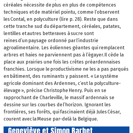
céréales nécessite de plus en plus de compétences
techniques et de matériel pointu, comme l’observent
les Contal, en polyculture (lire p. 28). Reste que dans
cette tranche sud du département, céréales, patates,
lentilles et autres betteraves à sucre sont
reines d’un paysage ordonné par l’industrie
agroalimentaire. Les éoliennes géantes qui remplacent
arbres et haies ne parviennent pas à l’égayer.Il cède la
place aux prairies une fois les crêtes préardennaises
franchies. Lorsque le productivisme ne les a pas parqués
en bâtiment, des ruminants y paissent. « Le système
agricole dominant des Ardennes, c’est la polyculture-
élevage », précise Christophe Henry. Puis en se
rapprochant de Charleville, le massif ardennais se
dessine sur les courbes de l’horizon. Ignorant les
frontières, ses forêts, qui fascinaient déjà Jules César,
courent avec la Meuse par-delà la Belgique.
Geneviève et Simon Barbet