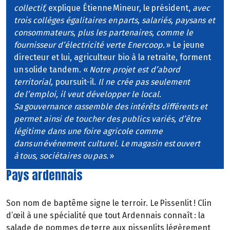
collectif,
explique Étienne Mineur, le président,
avec
trois collèges égalitaires en parts, salariés, paysans et
consommateurs, plus les partenaires, comme le
fournisseur d’électricité verte Enercoop.
» Le jeune
directeur et lui, agriculteur bio à la retraite, forment
un solide tandem. «
Notre projet est d’abord
territorial,
poursuit-il.
Il ne crée pas seulement
de l’emploi, il veut développer le local.
Sa gouvernance rassemble des intérêts différents et
permet ainsi de toucher des publics variés, d’être
légitime dans une foire agricole comme
dans un événement culturel. Le magasin est ouvert
à tous, sociétaires ou pas.
»
Pays ardennais
Son nom de baptême signe le terroir. Le Pissenlit ! Clin
d’œil à une spécialité que tout Ardennais connaît : la
salade de pommes de terre aux pissenlits légèrement