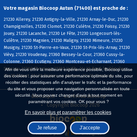
Votre magasin Biocoop Autun (71400) est proche de :
21230 Allerey, 21230 Antigny-la-Ville, 21230 Arnay-le-Duc, 21230
Champignolles, 21230 Clomot, 21230 Culètre, 21230 Foissy, 21230
Jouey, 21230 Lacanche, 21230 Le Fête, 21230 Longecourt-lès-
Culêtre, 21230 Magnien, 21230 Maligny, 21230 Mimeure, 21230
Musigny, 21230 St-Pierre-en-Vaux, 21230 St-Prix-lès-Arnay, 21230
Viévy, 21230 Voudenay, 21360 Bessey-la-Cour, 21360 Cussy-la-
Colonne, 21360 Ecutigny, 21360 Montceau-et-Echarnant, 21360
Saussey, 21360 Thomirey, 21360 Veilly, 21430 Bard-le-Régulier,
Afin de vous offrir la meilleure expérience possible, Biocoop utilise
21430 Blanot, 21430 Brazey-en-Morvan, 21430 Censerey
des cookies : pour assurer une performance optimale du site, pour
récolter des statistiques afin d'analyser le trafic et la performance
du site et vous proposer une navigation personnalisée en toute
sécurité. Vous pouvez changer d'avis à tout moment en
Biocoop.fr
Le réseau Biocoop
paramétrant vos cookies. OK pour vous ?
Copyright Biocoop 2026
En savoir plus et paramétrer les cookies
Je refuse
J'accepte
Réalisé par