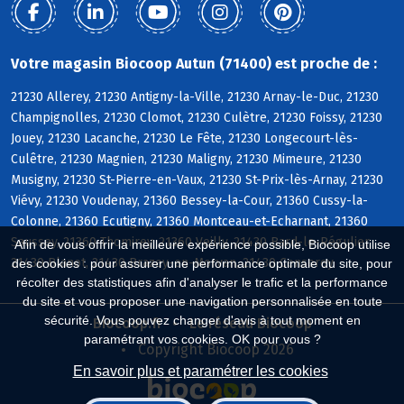
Votre magasin Biocoop Autun (71400) est proche de :
21230 Allerey, 21230 Antigny-la-Ville, 21230 Arnay-le-Duc, 21230
Champignolles, 21230 Clomot, 21230 Culètre, 21230 Foissy, 21230
Jouey, 21230 Lacanche, 21230 Le Fête, 21230 Longecourt-lès-
Culêtre, 21230 Magnien, 21230 Maligny, 21230 Mimeure, 21230
Musigny, 21230 St-Pierre-en-Vaux, 21230 St-Prix-lès-Arnay, 21230
Viévy, 21230 Voudenay, 21360 Bessey-la-Cour, 21360 Cussy-la-
Colonne, 21360 Ecutigny, 21360 Montceau-et-Echarnant, 21360
Saussey, 21360 Thomirey, 21360 Veilly, 21430 Bard-le-Régulier,
Afin de vous offrir la meilleure expérience possible, Biocoop utilise
21430 Blanot, 21430 Brazey-en-Morvan, 21430 Censerey
des cookies : pour assurer une performance optimale du site, pour
récolter des statistiques afin d'analyser le trafic et la performance
du site et vous proposer une navigation personnalisée en toute
sécurité. Vous pouvez changer d'avis à tout moment en
Biocoop.fr
Le réseau Biocoop
paramétrant vos cookies. OK pour vous ?
Copyright Biocoop 2026
En savoir plus et paramétrer les cookies