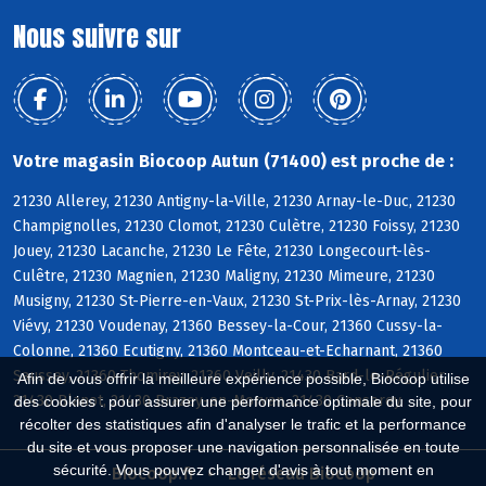
Nous suivre sur
Votre magasin Biocoop Autun (71400) est proche de :
21230 Allerey, 21230 Antigny-la-Ville, 21230 Arnay-le-Duc, 21230
Champignolles, 21230 Clomot, 21230 Culètre, 21230 Foissy, 21230
Jouey, 21230 Lacanche, 21230 Le Fête, 21230 Longecourt-lès-
Culêtre, 21230 Magnien, 21230 Maligny, 21230 Mimeure, 21230
Musigny, 21230 St-Pierre-en-Vaux, 21230 St-Prix-lès-Arnay, 21230
Viévy, 21230 Voudenay, 21360 Bessey-la-Cour, 21360 Cussy-la-
Colonne, 21360 Ecutigny, 21360 Montceau-et-Echarnant, 21360
Saussey, 21360 Thomirey, 21360 Veilly, 21430 Bard-le-Régulier,
Afin de vous offrir la meilleure expérience possible, Biocoop utilise
21430 Blanot, 21430 Brazey-en-Morvan, 21430 Censerey
des cookies : pour assurer une performance optimale du site, pour
récolter des statistiques afin d'analyser le trafic et la performance
du site et vous proposer une navigation personnalisée en toute
sécurité. Vous pouvez changer d'avis à tout moment en
Biocoop.fr
Le réseau Biocoop