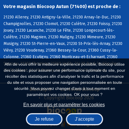
Votre magasin Biocoop Autun (71400) est proche de :
21230 Allerey, 21230 Antigny-la-Ville, 21230 Arnay-le-Duc, 21230
Champignolles, 21230 Clomot, 21230 Culètre, 21230 Foissy, 21230
Jouey, 21230 Lacanche, 21230 Le Fête, 21230 Longecourt-lès-
Culêtre, 21230 Magnien, 21230 Maligny, 21230 Mimeure, 21230
Musigny, 21230 St-Pierre-en-Vaux, 21230 St-Prix-lès-Arnay, 21230
Viévy, 21230 Voudenay, 21360 Bessey-la-Cour, 21360 Cussy-la-
Colonne, 21360 Ecutigny, 21360 Montceau-et-Echarnant, 21360
Saussey, 21360 Thomirey, 21360 Veilly, 21430 Bard-le-Régulier,
Afin de vous offrir la meilleure expérience possible, Biocoop utilise
21430 Blanot, 21430 Brazey-en-Morvan, 21430 Censerey
des cookies : pour assurer une performance optimale du site, pour
récolter des statistiques afin d'analyser le trafic et la performance
du site et vous proposer une navigation personnalisée en toute
sécurité. Vous pouvez changer d'avis à tout moment en
Biocoop.fr
Le réseau Biocoop
paramétrant vos cookies. OK pour vous ?
Copyright Biocoop 2026
En savoir plus et paramétrer les cookies
Je refuse
J'accepte
Réalisé par