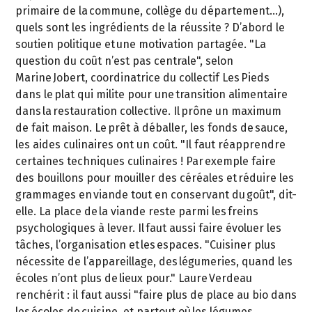
primaire de la commune, collège du département…),
quels sont les ingrédients de la réussite ? D’abord le
soutien politique et une motivation partagée. "La
question du coût n’est pas centrale", selon
Marine Jobert, coordinatrice du collectif Les Pieds
dans le plat qui milite pour une transition alimentaire
dans la restauration collective. Il prône un maximum
de fait maison. Le prêt à déballer, les fonds de sauce,
les aides culinaires ont un coût. "Il faut réapprendre
certaines techniques culinaires ! Par exemple faire
des bouillons pour mouiller des céréales et réduire les
grammages en viande tout en conservant du goût", dit-
elle. La place de la viande reste parmi les freins
psychologiques à lever. Il faut aussi faire évoluer les
tâches, l’organisation et les espaces. "Cuisiner plus
nécessite de l’appareillage, des légumeries, quand les
écoles n’ont plus de lieux pour." Laure Verdeau
renchérit : il faut aussi "faire plus de place au bio dans
les écoles de cuisine, et partout où les légumes